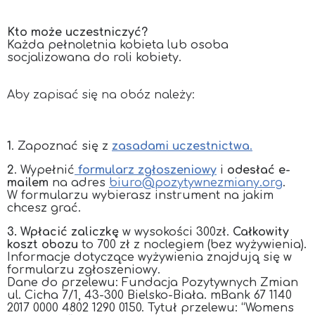
Kto może uczestniczyć?
Każda pełnoletnia kobieta lub osoba
socjalizowana do roli kobiety.
Aby zapisać się na obóz należy:
1
. Zapoznać się z
zasadami uczestnictwa
.
2
. Wypełnić
formularz zgłoszeniowy
i
odesłać e-
mailem
na adres
biuro@pozytywnezmiany.org
.
W formularzu wybierasz instrument na jakim
chcesz grać.
3. Wpłacić zaliczkę
w wysokości 300zł.
Całkowity
koszt obozu
to 700 zł z noclegiem (bez wyżywienia).
Informacje dotyczące wyżywienia znajdują się w
formularzu zgłoszeniowy.
Dane do przelewu: Fundacja Pozytywnych Zmian
ul. Cicha 7/1, 43-300 Bielsko-Biała. mBank 67 1140
2017 0000 4802 1290 0150. Tytuł przelewu: “Womens