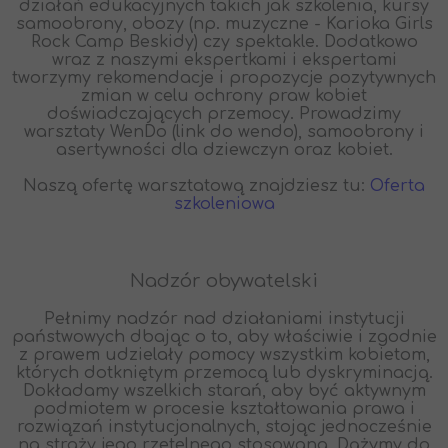
działań edukacyjnych takich jak szkolenia, kursy
samoobrony, obozy (np. muzyczne - Karioka Girls
Rock Camp Beskidy) czy spektakle. Dodatkowo
wraz z naszymi ekspertkami i ekspertami
tworzymy rekomendacje i propozycje pozytywnych
zmian w celu ochrony praw kobiet
doświadczających przemocy. Prowadzimy
warsztaty WenDo (link do wendo), samoobrony i
asertywności dla dziewczyn oraz kobiet.
Naszą ofertę warsztatową znajdziesz tu:
Oferta
szkoleniowa
Nadzór obywatelski
Pełnimy nadzór nad działaniami instytucji
państwowych dbając o to, aby właściwie i zgodnie
z prawem udzielały pomocy wszystkim kobietom,
których dotkniętym przemocą lub dyskryminacją.
Dokładamy wszelkich starań, aby być aktywnym
podmiotem w procesie kształtowania prawa i
rozwiązań instytucjonalnych, stojąc jednocześnie
na straży jego rzetelnego stosowana. Dążymy do