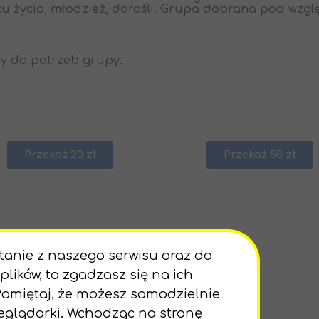
ku życia, młodzież, dorośli. Grupa dobrana pod wz
ny do potrzeb grupy.
Przekaż 20 zł
Przekaż 50 zł
Góra strony
stanie z naszego serwisu oraz do
 plików, to zgadzasz się na ich
Pamiętaj, że możesz samodzielnie
zeglądarki. Wchodząc na stronę