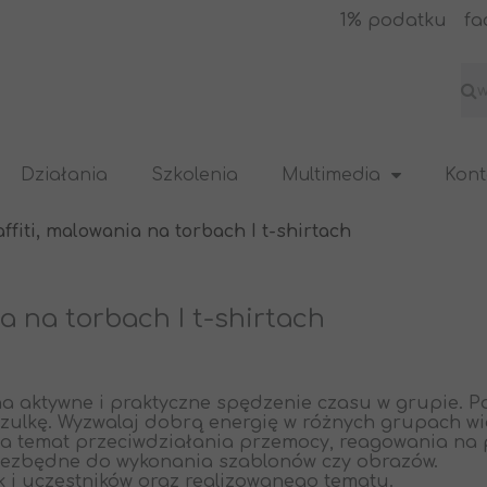
1% podatku
fa
Działania
Szkolenia
Multimedia
Kont
ffiti, malowania na torbach I t-shirtach
a na torbach I t-shirtach
na aktywne i praktyczne spędzenie czasu w grupie. P
szulkę. Wyzwalaj dobrą energię w różnych grupach w
a temat przeciwdziałania przemocy, reagowania na p
iezbędne do wykonania szablonów czy obrazów.
ek i uczestników oraz realizowanego tematu.