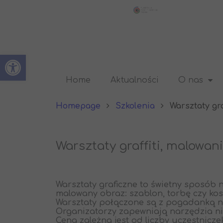
Open toolbar
Home
Aktualności
O nas
Homepage
Szkolenia
Warsztaty gra
Warsztaty graffiti, malowani
Warsztaty graficzne to świetny sposób 
malowany obraz: szablon, torbę czy ko
Warsztaty połączone są z pogadanką n
Organizatorzy zapewniają narzędzia n
Cena zależna jest od liczby uczestnicz