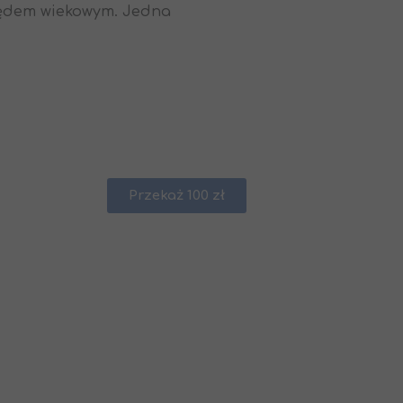
ględem wiekowym. Jedna
Przekaż 100 zł