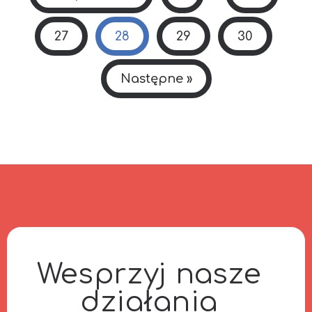
27
28
29
30
Następne »
Wesprzyj nasze
działania