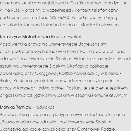
przemocy ze strony najbliższych. Grafik spotkań koordynuje
Alina Kula – prosimy o wcześniejszy kontakt telefoniczny
pod numerem telefonu 695176240. Porad prawnych będą
udzielać Katarzyna Małacha-Kardasz i Monika Kozłowska.
Katarzyna Małacha-Kardasz
– adwokat.
Absolwentka prawa na Uniwersytecie Jagiellońskim
oraz podyplomowych studiów o kierunku „Prawo w ochronie
zdrowia” na Uniwersytecie Śląskim. Aktualnie studentka historii
sztuki na Uniwersytecie Śląskim. Ukończyła aplikację
adwokacką przy Okręgowej Radzie Adwokackiej w Bielsku-
Białej. Posiada pięcioletnie doświadczenie nabyte podczas
pracy w kancelarii adwokackiej. Posługuje się biegle językiem
angielskim oraz językiem włoskim w stopniu komunikatywnym.
Monika Ramlow
– adwokat.
Absolwentka prawa oraz podyplomowych studiów o kierunku
„Prawo w ochronie zdrowia” na Uniwersytecie Śląskim.
Ukończyła aplikację adwokacką przy Okręgowej Radzie