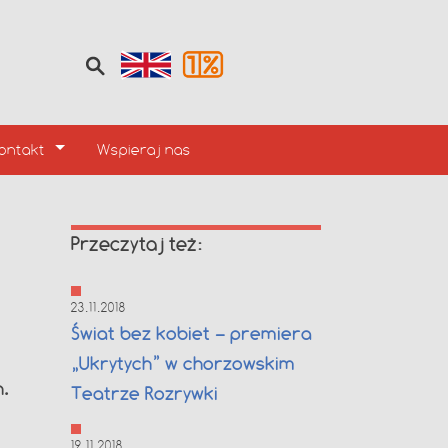
ontakt
Wspieraj nas
Przeczytaj też:
23.11.2018
Świat bez kobiet – premiera
„Ukrytych” w chorzowskim
h.
Teatrze Rozrywki
19.11.2018