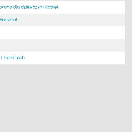
ona dla dziewczyn i kobiet
warsztat
i T-shirtach