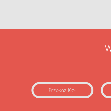
W
Przekaż 10zł