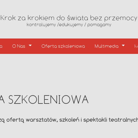
Krok za krokiem do świata bez przemocy
kontrolujemy /edukujemy / pomagamy
ia
O Nas
Oferta szkoleniowa
Multimedia
K
A SZKOLENIOWA
 ofertą warsztatów, szkoleń i spektakli teatralnyc