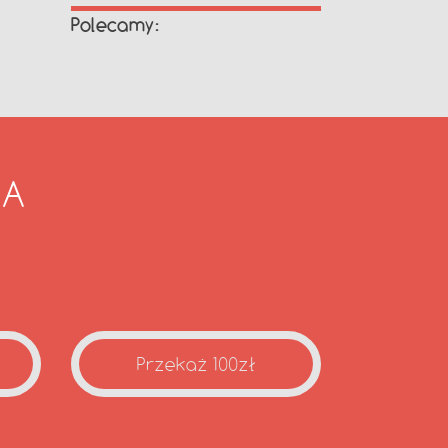
Polecamy:
IA
Przekaż 100zł