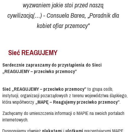
wyzwaniem jakie stoi przed naszą
cywilizacją(…) - Consuela Barea, „Poradnik dla
kobiet ofiar przemocy”
Sieć REAGUJEMY
Serdecznie zapraszamy do przystąpienia do Sieci
„REAGUJEMY – przeciwko przemocy”
Sieć „REAGUJEMY – przeciwko przemocy”
to grupa osób,
instytucji, organizacji pozarządowych z terenu województwa śląskiego,
która współtworzy
„MAPĘ – Reagujemy przeciwko przemocy”
.
Zachęcamy do umieszczenia informacji o
MAPIE
na swoich portalach
internetowych.
Dysponujemy również
plakatam
i i
ulotkami
prezentującymi
MAPĘ
.