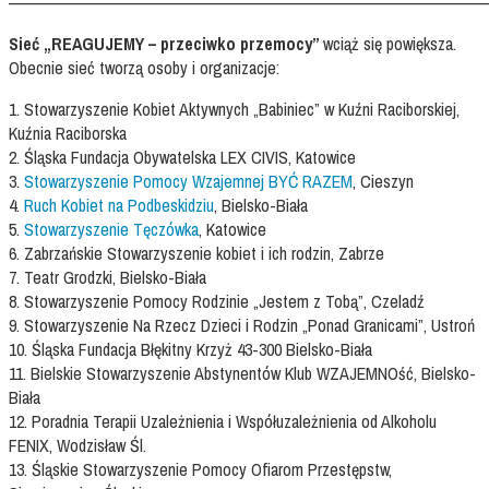
——————————————————————————————————
Sieć „REAGUJEMY – przeciwko przemocy”
wciąż się powiększa.
Obecnie sieć tworzą osoby i organizacje:
1. Stowarzyszenie Kobiet Aktywnych „Babiniec” w Kuźni Raciborskiej,
Kuźnia Raciborska
2. Śląska Fundacja Obywatelska LEX CIVIS, Katowice
3.
Stowarzyszenie Pomocy Wzajemnej BYĆ RAZEM
, Cieszyn
4.
Ruch Kobiet na Podbeskidziu
, Bielsko-Biała
5.
Stowarzyszenie Tęczówka
, Katowice
6. Zabrzańskie Stowarzyszenie kobiet i ich rodzin, Zabrze
7. Teatr Grodzki, Bielsko-Biała
8. Stowarzyszenie Pomocy Rodzinie „Jestem z Tobą”, Czeladź
9. Stowarzyszenie Na Rzecz Dzieci i Rodzin „Ponad Granicami”, Ustroń
10. Śląska Fundacja Błękitny Krzyż 43-300 Bielsko-Biała
11. Bielskie Stowarzyszenie Abstynentów Klub WZAJEMNOść, Bielsko-
Biała
12. Poradnia Terapii Uzależnienia i Współuzależnienia od Alkoholu
FENIX, Wodzisław Śl.
13. Śląskie Stowarzyszenie Pomocy Ofiarom Przestępstw,