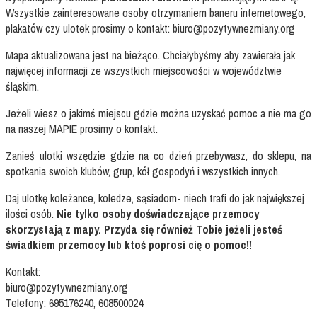
Wszystkie zainteresowane osoby otrzymaniem baneru internetowego,
plakatów czy ulotek prosimy o kontakt:
biuro@pozytywnezmiany.org
Mapa aktualizowana jest na bieżąco. Chciałybyśmy aby zawierała jak
najwięcej informacji ze wszystkich miejscowości w województwie
śląskim.
Jeżeli wiesz o jakimś miejscu gdzie można uzyskać pomoc a nie ma go
na naszej MAPIE prosimy o kontakt.
Zanieś ulotki wszędzie gdzie na co dzień przebywasz, do sklepu, na
spotkania swoich klubów, grup, kół gospodyń i wszystkich innych.
Daj ulotkę koleżance, koledze, sąsiadom- niech trafi do jak największej
ilości osób.
Nie tylko osoby doświadczające przemocy
skorzystają z mapy. Przyda się również Tobie jeżeli jesteś
świadkiem przemocy lub ktoś poprosi cię o pomoc!!
Kontakt:
biuro@pozytywnezmiany.org
Telefony: 695176240, 608500024