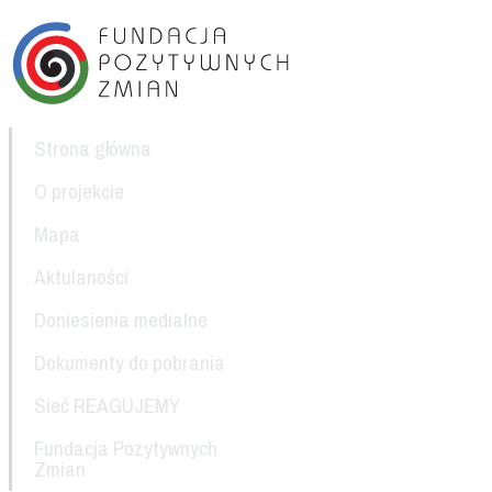
Strona główna
O projekcie
Mapa
Aktulaności
Doniesienia medialne
Dokumenty do pobrania
Sieć REAGUJEMY
Fundacja Pozytywnych
Zmian