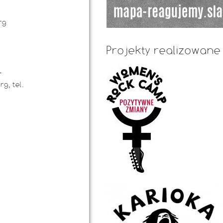
rg
Projekty realizowane
–
rg
, tel.