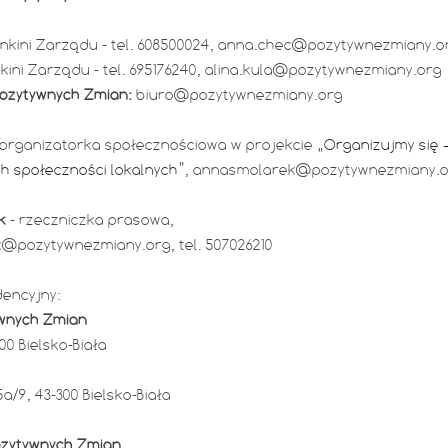
nkini Zarządu - tel. 608500024,
anna.chec@pozytywnezmiany.o
kini Zarządu - tel. 695176240,
alina.kula@pozytywnezmiany.org
Pozytywnych Zmian:
biuro@pozytywnezmiany.org
 organizatorka społecznościowa w projekcie
„Organizujmy się 
h społeczności lokalnych”
,
annasmolarek@pozytywnezmiany.o
k
- rzeczniczka prasowa,
@pozytywnezmiany.org
, tel. 507026210
encyjny:
wnych Zmian
300 Bielsko-Biała
5a/9, 43-300 Bielsko-Biała
ozytywnych Zmian