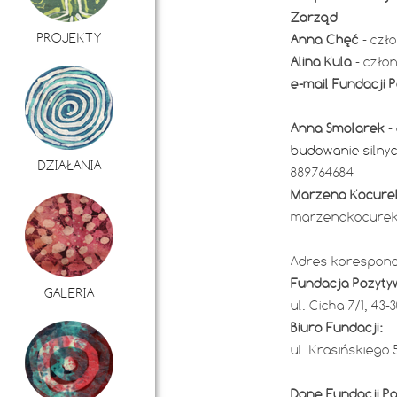
Zarząd
PROJEKTY
Anna Chęć
- czło
Alina Kula
- człon
e-mail Fundacji 
Anna Smolarek
-
budowanie silnyc
DZIAŁANIA
889764684
Marzena Kocure
marzenakocurek
Adres korespond
Fundacja Pozyty
GALERIA
ul. Cicha 7/1, 43-
Biuro Fundacji:
ul. Krasińskiego 
Dane Fundacji P