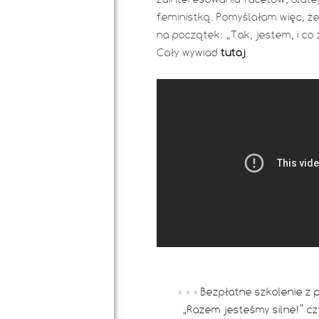
feministką. Pomyślałam więc, że
na początek: „Tak, jestem, i co 
Cały wywiad
tutaj
« « «
Bezpłatne szkolenie z 
„Razem jesteśmy silne!” c