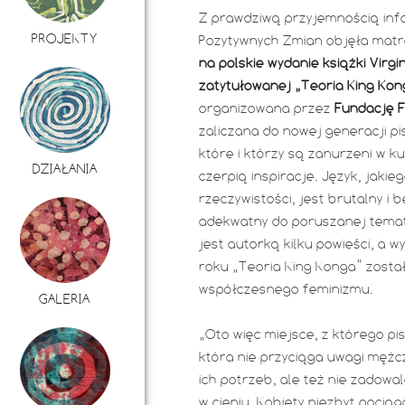
Z prawdziwą przyjemnością inf
PROJEKTY
Pozytywnych Zmian objęła mat
na polskie wydanie książki Virg
zatytułowanej „Teoria King Kon
organizowana przez
Fundację 
zaliczana do nowej generacji pis
które i którzy są zanurzeni w ku
DZIAŁANIA
czerpią inspiracje. Język, jakie
rzeczywistości, jest brutalny i
adekwatny do poruszanej tematy
jest autorką kilku powieści, a w
roku „Teoria King Konga” zosta
współczesnego feminizmu.
GALERIA
„Oto więc miejsce, z którego pis
która nie przyciąga uwagi mężc
ich potrzeb, ale też nie zadow
w cieniu. Kobiety niezbyt pociąg