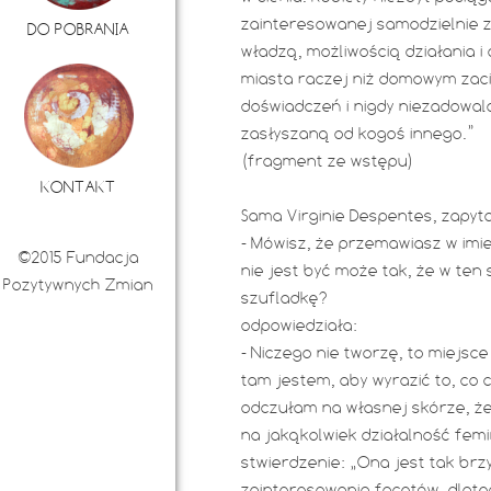
zainteresowanej samodzielnie z
DO POBRANIA
władzą, możliwością działania 
miasta raczej niż domowym zac
doświadczeń i nigdy niezadowala
zasłyszaną od kogoś innego.”
(fragment ze wstępu)
KONTAKT
Sama Virginie Despentes, zapyt
- Mówisz, że przemawiasz w imie
©2015 Fundacja
nie jest być może tak, że w ten
Pozytywnych Zmian
szufladkę?
odpowiedziała:
- Niczego nie tworzę, to miejsce 
tam jestem, aby wyrazić to, co 
odczułam na własnej skórze, ż
na jakąkolwiek działalność femi
stwierdzenie: „Ona jest tak br
zainteresowania facetów, dlateg