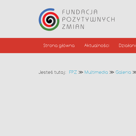
Strona główna
Aktualności
Działan
Jesteś tutaj:
FPZ
≫
Multimedia
≫
Galeria