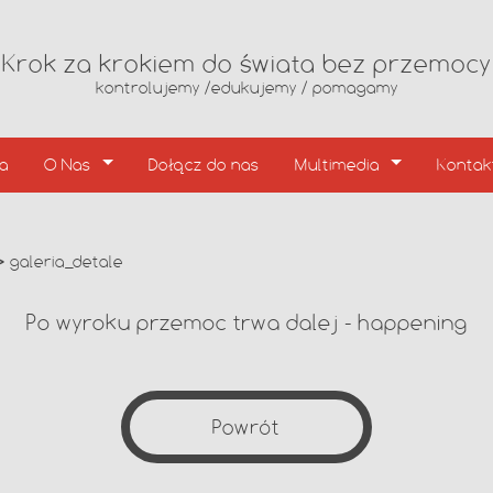
Krok za krokiem do świata bez przemocy
kontrolujemy /edukujemy / pomagamy
ia
O Nas
Dołącz do nas
Multimedia
Kontak
≫
galeria_detale
Po wyroku przemoc trwa dalej - happening
Powrót