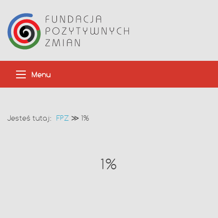
Menu
Jesteś tutaj:
FPZ
≫
1%
1%