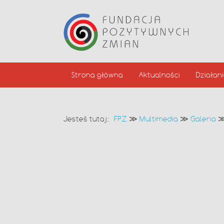
Strona główna
Aktualności
Działan
Jesteś tutaj:
FPZ
≫
Multimedia
≫
Galeria