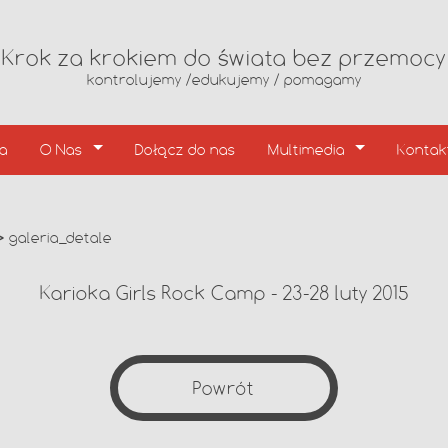
Krok za krokiem do świata bez przemocy
kontrolujemy /edukujemy / pomagamy
ia
O Nas
Dołącz do nas
Multimedia
Kontak
≫
galeria_detale
Karioka Girls Rock Camp - 23-28 luty 2015
Powrót