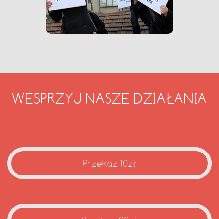
WESPRZYJ NASZE DZIAŁANIA
Przekaż 10zł