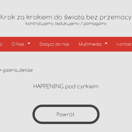
Krok za krokiem do świata bez przemocy
kontrolujemy /edukujemy / pomagamy
ia
O Nas
Dołącz do nas
Multimedia
Kontak
≫
galeria_detale
HAPPENING pod cyrkiem
Powrót