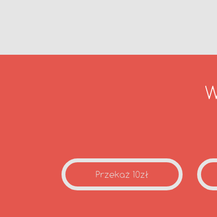
W
Przekaż 10zł