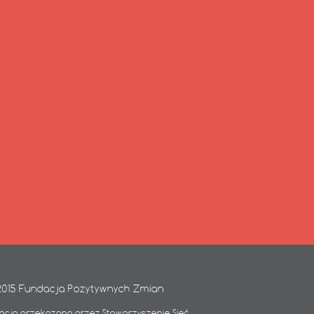
2015 Fundacja Pozytywnych Zmian
acja przekazana przez Stowarzyszenie Sieć