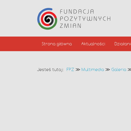
Strona główna
Aktualności
Działan
Jesteś tutaj:
FPZ
≫
Multimedia
≫
Galeria