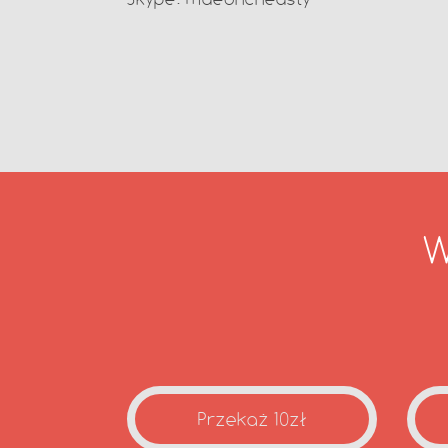
W
Przekaż 10zł