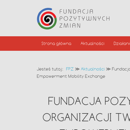
Strona główna
Aktualności
Działan
Jesteś tutaj:
FPZ
≫
Aktualności
≫
Fundacj
Empowerment Mobility Exchange
FUNDACJA POZ
ORGANIZACJI T