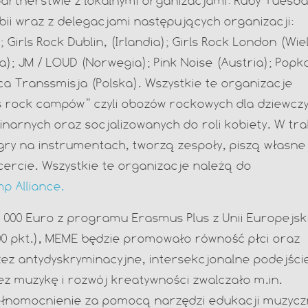
 partnerstwie z lokalnymi organizacjami: Ruby Tuesd
rbii wraz z delegacjami następujących organizacji:
Girls Rock Dublin, (Irlandia); Girls Rock London (Wie
dia); JM / LOUD (Norwegia); Pink Noise (Austria); Popko
a Transsmisja (Polska). Wszystkie te organizacje
ls rock campów” czyli obozów rockowych dla dziewcz
narnych oraz socjalizowanych do roli kobiety. W tra
gry na instrumentach, tworzą zespoły, piszą własne
cercie. Wszystkie te organizacje należą do
p Alliance.
 000 Euro z programu Erasmus Plus z Unii Europejski
0 pkt.), MEME będzie promowało równość płci oraz
zez antydyskryminacyjne, intersekcjonalne podejści
 muzykę i rozwój kreatywności zwalczało m.in.
łnomocnienie za pomocą narzędzi edukacji muzycz