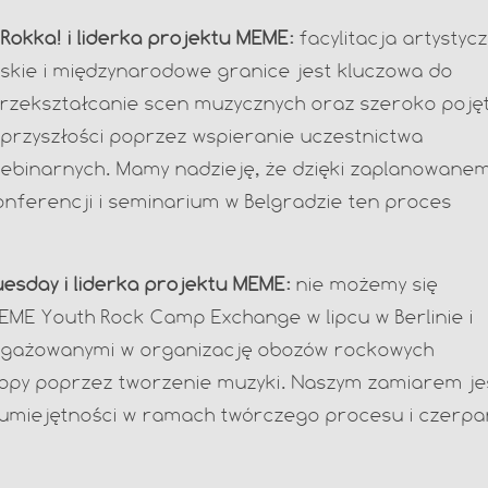
 Rokka! i liderka projektu MEME:
facylitacja artystycz
skie i międzynarodowe granice jest kluczowa do
przekształcanie scen muzycznych oraz szeroko poję
w przyszłości poprzez wspieranie uczestnictwa
niebinarnych. Mamy nadzieję, że dzięki zaplanowane
nferencji i seminarium w Belgradzie ten proces
esday i liderka projektu MEME:
nie możemy się
EME Youth Rock Camp Exchange w lipcu w Berlinie i
angażowanymi w organizację obozów rockowych
ropy poprzez tworzenie muzyki. Naszym zamiarem je
 umiejętności w ramach twórczego procesu i czerpa