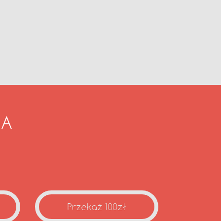
IA
Przekaż 100zł