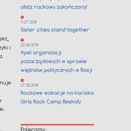
obóz rockowy zakończony!
11.07.2018
Sister cities stand together
ekt,
22.06.2018
ki i
Apel organizacji
z
pozarządowych w sprawie
więźniów politycznych w Rosji
jmuje
27.05.2018
Rockowe wakacje na Karioka
w
Girls Rock Camp Beskidy
e.
Polecamy: