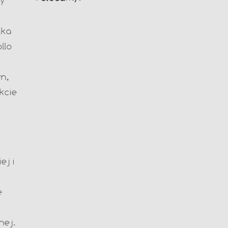
ay
lka
llo
yn,
kcie
ej i
e
nej.