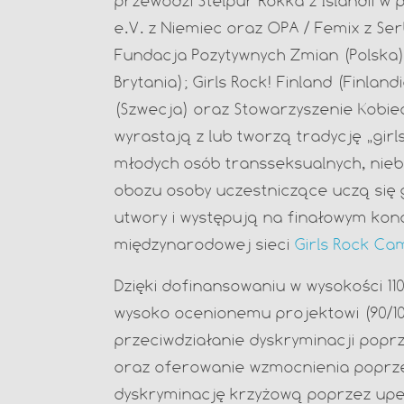
przewodzi Stelpur Rokka z Islandii w
e.V. z Niemiec oraz OPA / Femix z Se
Fundacja Pozytywnych Zmian (Polska); 
Brytania); Girls Rock! Finland (Finlan
(Szwecja) oraz Stowarzyszenie Kobiec
wyrastają z lub tworzą tradycję „gir
młodych osób transseksualnych, niebi
obozu osoby uczestniczące uczą się 
utwory i występują na finałowym kon
międzynarodowej sieci
Girls Rock Cam
Dzięki dofinansowaniu w wysokości 110
wysoko ocenionemu projektowi (90/10
przeciwdziałanie dyskryminacji popr
oraz oferowanie wzmocnienia poprzez
dyskryminację krzyżową poprzez upe