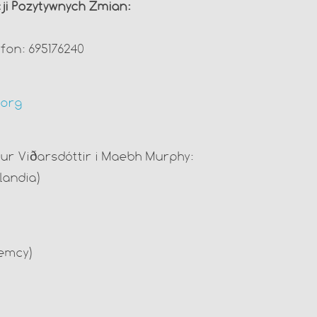
cji Pozytywnych Zmian:
fon: 695176240
.org
ur Viðarsdóttir i Maebh Murphy:
landia)
iemcy)