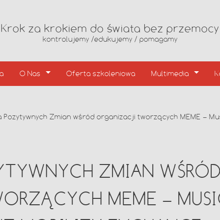
Krok za krokiem do świata bez przemocy
kontrolujemy /edukujemy / pomagamy
ia
O Nas
Oferta szkoleniowa
Multimedia
K
a Pozytywnych Zmian wśród organizacji tworzących MEME – Mu
YTYWNYCH ZMIAN WŚRÓ
WORZĄCYCH MEME – MUSI