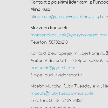
Kontakt z polskimi liderkami z Funda
Alina Kula
alina.kula@pozytywnezmiany.org
Tele
Marzena Kocurek
marzenakocurek@pozytywnezmiany
Telefon: 507026210
Kontakt z europejskimi liderkami Auð
Auður Viðarsdóttir (Stelpur Rokka!, Is
audurvid@gmail.com
Skype: audurvidarsdottir
Maebh Murphy (Ruby Tuesday e.V., N
maebh@rubytuesdaymusic.de
Telefon: 00 49 157 39578571
Skype: maebhcheasty