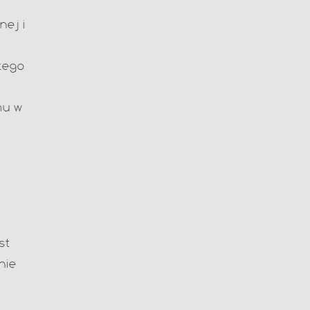
nej i
tego
mu w
st
nie