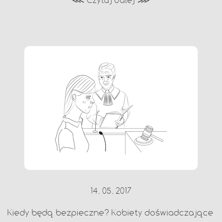
⋘ Czytaj dalej ⋙
14. 05. 2017
Kiedy będą bezpieczne? Kobiety doświadczające