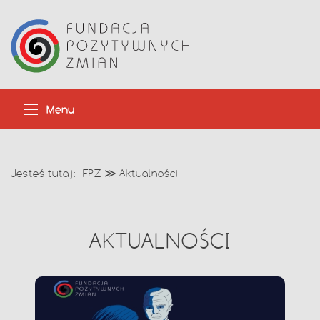
Menu
Jesteś tutaj:
FPZ
≫
Aktualności
AKTUALNOŚCI