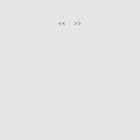
<<
>>