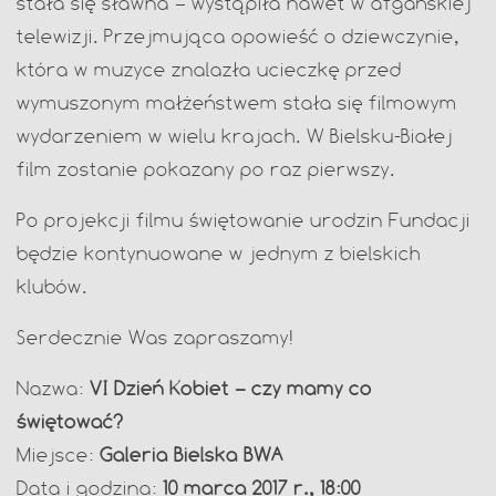
stała się sławna – wystąpiła nawet w afgańskiej
telewizji. Przejmująca opowieść o dziewczynie,
która w muzyce znalazła ucieczkę przed
wymuszonym małżeństwem stała się filmowym
wydarzeniem w wielu krajach. W Bielsku-Białej
film zostanie pokazany po raz pierwszy.
Po projekcji filmu świętowanie urodzin Fundacji
będzie kontynuowane w jednym z bielskich
klubów.
Serdecznie Was zapraszamy!
Nazwa:
VI
Dzień Kobiet – czy mamy co
świętować?
Miejsce:
Galeria Bielska BWA
Data i godzina:
10 marca 2017 r., 18:00