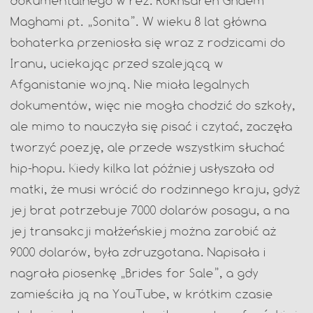
dokumentalnego w reż. Rokhsareh Ghaem
Maghami pt. „Sonita”. W wieku 8 lat główna
bohaterka przeniosła się wraz z rodzicami do
Iranu, uciekając przed szalejącą w
Afganistanie wojną. Nie miała legalnych
dokumentów, więc nie mogła chodzić do szkoły,
ale mimo to nauczyła się pisać i czytać, zaczęła
tworzyć poezję, ale przede wszystkim słuchać
hip-hopu. Kiedy kilka lat później usłyszała od
matki, że musi wrócić do rodzinnego kraju, gdyż
jej brat potrzebuje 7000 dolarów posagu, a na
jej transakcji małżeńskiej można zarobić aż
9000 dolarów, była zdruzgotana. Napisała i
nagrała piosenkę „Brides for Sale”, a gdy
zamieściła ją na YouTube, w krótkim czasie